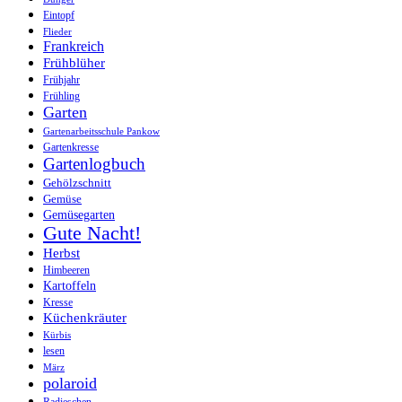
Eintopf
Flieder
Frankreich
Frühblüher
Frühjahr
Frühling
Garten
Gartenarbeitsschule Pankow
Gartenkresse
Gartenlogbuch
Gehölzschnitt
Gemüse
Gemüsegarten
Gute Nacht!
Herbst
Himbeeren
Kartoffeln
Kresse
Küchenkräuter
Kürbis
lesen
März
polaroid