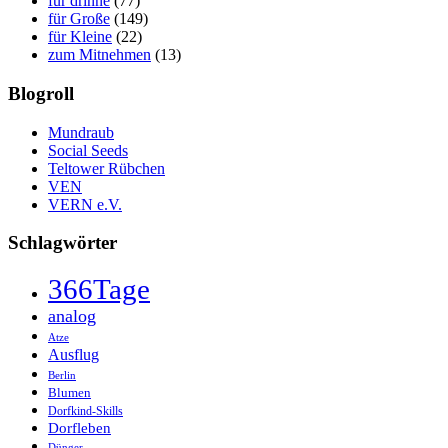
für drinne
(77)
für Große
(149)
für Kleine
(22)
zum Mitnehmen
(13)
Blogroll
Mundraub
Social Seeds
Teltower Rübchen
VEN
VERN e.V.
Schlagwörter
366Tage
analog
Atze
Ausflug
Berlin
Blumen
Dorfkind-Skills
Dorfleben
Dünger