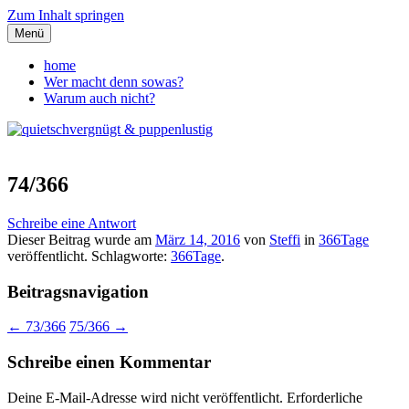
Zum Inhalt springen
Menü
quietschvergnügt &
home
Wer macht denn sowas?
puppenlustig
Warum auch nicht?
74/366
Schreibe eine Antwort
Dieser Beitrag wurde am
März 14, 2016
von
Steffi
in
366Tage
veröffentlicht. Schlagworte:
366Tage
.
Beitragsnavigation
←
73/366
75/366
→
Schreibe einen Kommentar
Deine E-Mail-Adresse wird nicht veröffentlicht.
Erforderliche