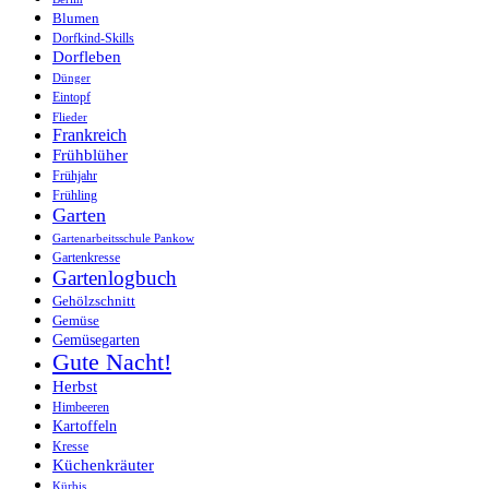
Blumen
Dorfkind-Skills
Dorfleben
Dünger
Eintopf
Flieder
Frankreich
Frühblüher
Frühjahr
Frühling
Garten
Gartenarbeitsschule Pankow
Gartenkresse
Gartenlogbuch
Gehölzschnitt
Gemüse
Gemüsegarten
Gute Nacht!
Herbst
Himbeeren
Kartoffeln
Kresse
Küchenkräuter
Kürbis