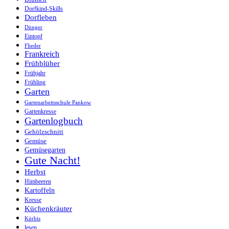
Dorfkind-Skills
Dorfleben
Dünger
Eintopf
Flieder
Frankreich
Frühblüher
Frühjahr
Frühling
Garten
Gartenarbeitsschule Pankow
Gartenkresse
Gartenlogbuch
Gehölzschnitt
Gemüse
Gemüsegarten
Gute Nacht!
Herbst
Himbeeren
Kartoffeln
Kresse
Küchenkräuter
Kürbis
lesen