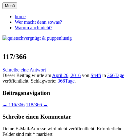
Zum
Menü
Inhalt
quietschvergnügt &
springen
home
Wer macht denn sowas?
puppenlustig
Warum auch nicht?
117/366
Schreibe eine Antwort
Dieser Beitrag wurde am
April 26, 2016
von
Steffi
in
366Tage
veröffentlicht. Schlagworte:
366Tage
.
Beitragsnavigation
←
116/366
118/366
→
Schreibe einen Kommentar
Deine E-Mail-Adresse wird nicht veröffentlicht.
Erforderliche
Felder sind mit
*
markiert