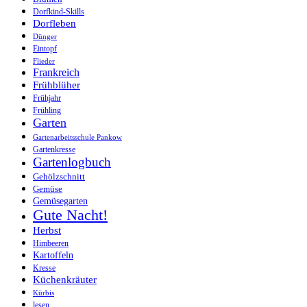
Dorfkind-Skills
Dorfleben
Dünger
Eintopf
Flieder
Frankreich
Frühblüher
Frühjahr
Frühling
Garten
Gartenarbeitsschule Pankow
Gartenkresse
Gartenlogbuch
Gehölzschnitt
Gemüse
Gemüsegarten
Gute Nacht!
Herbst
Himbeeren
Kartoffeln
Kresse
Küchenkräuter
Kürbis
lesen