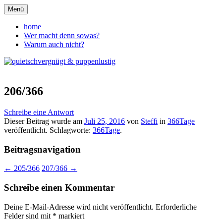
Zum
Menü
Inhalt
quietschvergnügt &
springen
home
Wer macht denn sowas?
puppenlustig
Warum auch nicht?
206/366
Schreibe eine Antwort
Dieser Beitrag wurde am
Juli 25, 2016
von
Steffi
in
366Tage
veröffentlicht. Schlagworte:
366Tage
.
Beitragsnavigation
←
205/366
207/366
→
Schreibe einen Kommentar
Deine E-Mail-Adresse wird nicht veröffentlicht.
Erforderliche
Felder sind mit
*
markiert