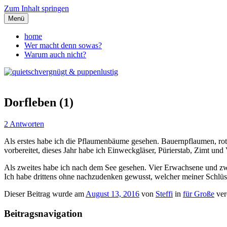
Zum Inhalt springen
Menü
quietschvergnügt & puppenlust
home
Wer macht denn sowas?
Warum auch nicht?
Dorfleben (1)
2 Antworten
Als erstes habe ich die Pflaumenbäume gesehen. Bauernpflaumen, rote
vorbereitet, dieses Jahr habe ich Einweckgläser, Pürierstab, Zimt u
Als zweites habe ich nach dem See gesehen. Vier Erwachsene und zw
Ich habe drittens ohne nachzudenken gewusst, welcher meiner Schlü
Dieser Beitrag wurde am
August 13, 2016
von
Steffi
in
für Große
ver
Beitragsnavigation