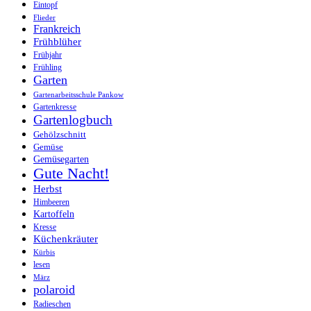
Eintopf
Flieder
Frankreich
Frühblüher
Frühjahr
Frühling
Garten
Gartenarbeitsschule Pankow
Gartenkresse
Gartenlogbuch
Gehölzschnitt
Gemüse
Gemüsegarten
Gute Nacht!
Herbst
Himbeeren
Kartoffeln
Kresse
Küchenkräuter
Kürbis
lesen
März
polaroid
Radieschen