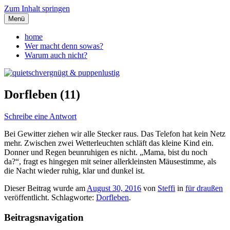
Zum Inhalt springen
Menü
quietschvergnügt &
home
Wer macht denn sowas?
puppenlustig
Warum auch nicht?
Dorfleben (11)
Schreibe eine Antwort
Bei Gewitter ziehen wir alle Stecker raus. Das Telefon hat kein Netz
mehr. Zwischen zwei Wetterleuchten schläft das kleine Kind ein.
Donner und Regen beunruhigen es nicht. „Mama, bist du noch
da?“, fragt es hingegen mit seiner allerkleinsten Mäusestimme, als
die Nacht wieder ruhig, klar und dunkel ist.
Dieser Beitrag wurde am
August 30, 2016
von
Steffi
in
für draußen
veröffentlicht. Schlagworte:
Dorfleben
.
Beitragsnavigation