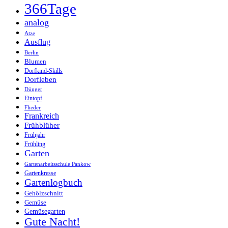
366Tage
analog
Atze
Ausflug
Berlin
Blumen
Dorfkind-Skills
Dorfleben
Dünger
Eintopf
Flieder
Frankreich
Frühblüher
Frühjahr
Frühling
Garten
Gartenarbeitsschule Pankow
Gartenkresse
Gartenlogbuch
Gehölzschnitt
Gemüse
Gemüsegarten
Gute Nacht!