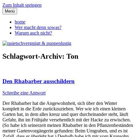
Zum Inhalt springen
Menü
quietschvergnügt &
home
Wer macht denn sowas?
puppenlustig
Warum auch nicht?
Schlagwort-Archiv:
Ton
Den Rhabarber ausschildern
Schreibe eine Antwort
Der Rhabarber hat die Angewohnheit, sich über den Winter
komplett in die Erde zurückzuziehen. Wer wie ich einen kleinen
Garten hat, in dem alles kreuz und quer durcheinander steht, läuft
Gefahr, ihn im Frühjahr versehentlich mit der Hacke zu erwischen.
(So habe ich seinerzeit meinen Rhabarber in den Pflanzenbeständen
meiner Gartenvorgängerin gefunden: Beim Umgraben, und es ist
Zufall, dass er überlebt hat.) Deshalb habe ich mir vom Kronsohn,