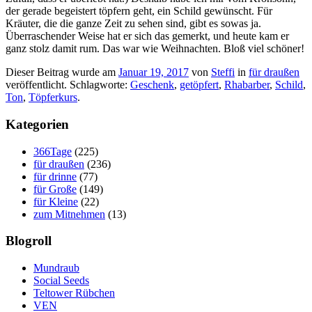
der gerade begeistert töpfern geht, ein Schild gewünscht. Für
Kräuter, die die ganze Zeit zu sehen sind, gibt es sowas ja.
Überraschender Weise hat er sich das gemerkt, und heute kam er
ganz stolz damit rum. Das war wie Weihnachten. Bloß viel schöner!
Dieser Beitrag wurde am
Januar 19, 2017
von
Steffi
in
für draußen
veröffentlicht. Schlagworte:
Geschenk
,
getöpfert
,
Rhabarber
,
Schild
,
Ton
,
Töpferkurs
.
Kategorien
366Tage
(225)
für draußen
(236)
für drinne
(77)
für Große
(149)
für Kleine
(22)
zum Mitnehmen
(13)
Blogroll
Mundraub
Social Seeds
Teltower Rübchen
VEN