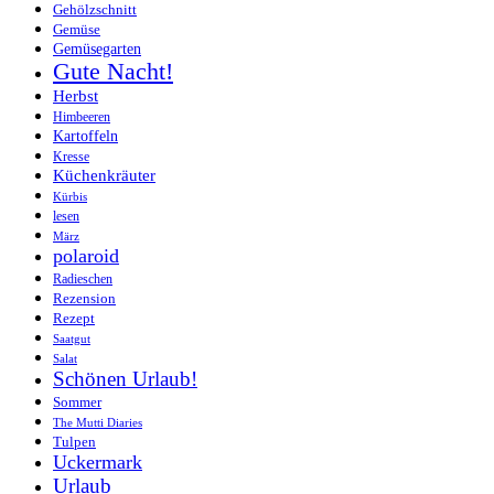
Gehölzschnitt
Gemüse
Gemüsegarten
Gute Nacht!
Herbst
Himbeeren
Kartoffeln
Kresse
Küchenkräuter
Kürbis
lesen
März
polaroid
Radieschen
Rezension
Rezept
Saatgut
Salat
Schönen Urlaub!
Sommer
The Mutti Diaries
Tulpen
Uckermark
Urlaub