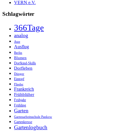
VERN e.V.
Schlagwörter
366Tage
analog
Atze
Ausflug
Berlin
Blumen
Dorfkind-Skills
Dorfleben
Dünger
Eintopf
Flieder
Frankreich
Frühblüher
Frühjahr
Frühling
Garten
Gartenarbeitsschule Pankow
Gartenkresse
Gartenlogbuch