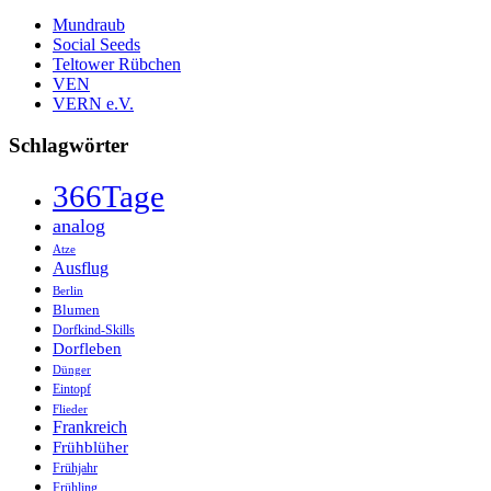
Mundraub
Social Seeds
Teltower Rübchen
VEN
VERN e.V.
Schlagwörter
366Tage
analog
Atze
Ausflug
Berlin
Blumen
Dorfkind-Skills
Dorfleben
Dünger
Eintopf
Flieder
Frankreich
Frühblüher
Frühjahr
Frühling