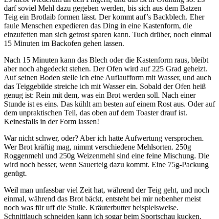
darf soviel Mehl dazu gegeben werden, bis sich aus dem Batzen
Teig ein Brotlaib formen lässt. Der kommt auf’s Backblech. Eher
faule Menschen expedieren das Ding in eine Kastenform, die
einzufetten man sich getrost sparen kann. Tuch drüber, noch einmal
15 Minuten im Backofen gehen lassen.
Nach 15 Minuten kann das Blech oder die Kastenform raus, bleibt
aber noch abgedeckt stehen. Der Ofen wird auf 225 Grad geheizt.
Auf seinen Boden stelle ich eine Auflaufform mit Wasser, und auch
das Teiggebilde streiche ich mit Wasser ein. Sobald der Ofen heiß
genug ist: Rein mit dem, was ein Brot werden soll. Nach einer
Stunde ist es eins. Das kühlt am besten auf einem Rost aus. Oder auf
dem unpraktischen Teil, das oben auf dem Toaster drauf ist.
Keinesfalls in der Form lassen!
War nicht schwer, oder? Aber ich hatte Aufwertung versprochen.
Wer Brot kräftig mag, nimmt verschiedene Mehlsorten. 250g
Roggenmehl und 250g Weizenmehl sind eine feine Mischung. Die
wird noch besser, wenn Sauerteig dazu kommt. Eine 75g-Packung
genügt.
Weil man unfassbar viel Zeit hat, während der Teig geht, und noch
einmal, während das Brot bäckt, entsteht bei mir nebenher meist
noch was für uff die Stulle. Kräuterbutter beispielsweise.
Schnittlauch schneiden kann ich sogar beim Sportschau kucken.