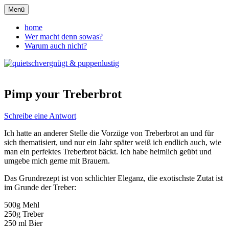
Zum
Menü
Inhalt
quietschvergnügt &
springen
home
Wer macht denn sowas?
puppenlustig
Warum auch nicht?
Pimp your Treberbrot
Schreibe eine Antwort
Ich hatte an anderer Stelle die Vorzüge von Treberbrot an und für
sich thematisiert, und nur ein Jahr später weiß ich endlich auch, wie
man ein perfektes Treberbrot bäckt. Ich habe heimlich geübt und
umgebe mich gerne mit Brauern.
Das Grundrezept ist von schlichter Eleganz, die exotischste Zutat ist
im Grunde der Treber:
500g Mehl
250g Treber
250 ml Bier