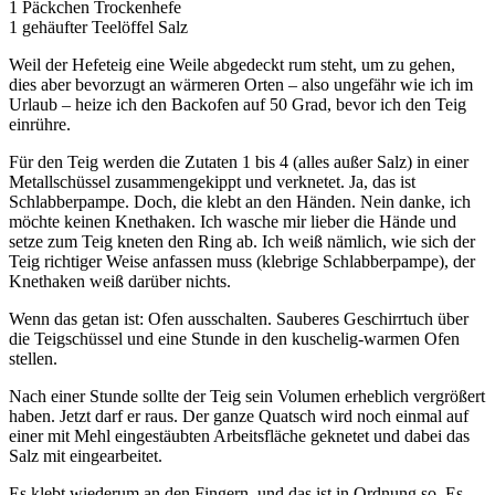
1 Päckchen Trockenhefe
1 gehäufter Teelöffel Salz
Weil der Hefeteig eine Weile abgedeckt rum steht, um zu gehen,
dies aber bevorzugt an wärmeren Orten – also ungefähr wie ich im
Urlaub – heize ich den Backofen auf 50 Grad, bevor ich den Teig
einrühre.
Für den Teig werden die Zutaten 1 bis 4 (alles außer Salz) in einer
Metallschüssel zusammengekippt und verknetet. Ja, das ist
Schlabberpampe. Doch, die klebt an den Händen. Nein danke, ich
möchte keinen Knethaken. Ich wasche mir lieber die Hände und
setze zum Teig kneten den Ring ab. Ich weiß nämlich, wie sich der
Teig richtiger Weise anfassen muss (klebrige Schlabberpampe), der
Knethaken weiß darüber nichts.
Wenn das getan ist: Ofen ausschalten. Sauberes Geschirrtuch über
die Teigschüssel und eine Stunde in den kuschelig-warmen Ofen
stellen.
Nach einer Stunde sollte der Teig sein Volumen erheblich vergrößert
haben. Jetzt darf er raus. Der ganze Quatsch wird noch einmal auf
einer mit Mehl eingestäubten Arbeitsfläche geknetet und dabei das
Salz mit eingearbeitet.
Es klebt wiederum an den Fingern, und das ist in Ordnung so. Es