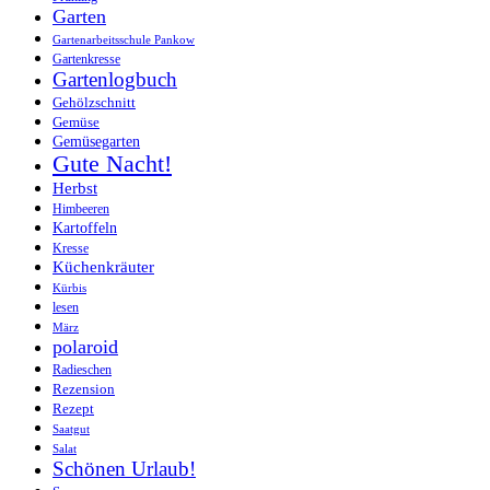
Garten
Gartenarbeitsschule Pankow
Gartenkresse
Gartenlogbuch
Gehölzschnitt
Gemüse
Gemüsegarten
Gute Nacht!
Herbst
Himbeeren
Kartoffeln
Kresse
Küchenkräuter
Kürbis
lesen
März
polaroid
Radieschen
Rezension
Rezept
Saatgut
Salat
Schönen Urlaub!