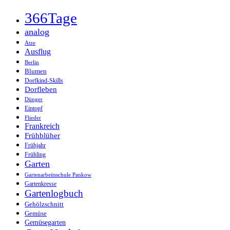
366Tage
analog
Atze
Ausflug
Berlin
Blumen
Dorfkind-Skills
Dorfleben
Dünger
Eintopf
Flieder
Frankreich
Frühblüher
Frühjahr
Frühling
Garten
Gartenarbeitsschule Pankow
Gartenkresse
Gartenlogbuch
Gehölzschnitt
Gemüse
Gemüsegarten