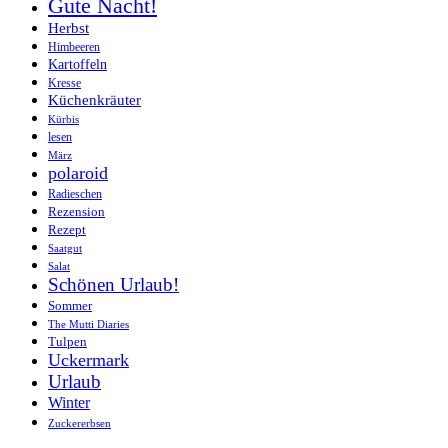
Gute Nacht!
Herbst
Himbeeren
Kartoffeln
Kresse
Küchenkräuter
Kürbis
lesen
März
polaroid
Radieschen
Rezension
Rezept
Saatgut
Salat
Schönen Urlaub!
Sommer
The Mutti Diaries
Tulpen
Uckermark
Urlaub
Winter
Zuckererbsen