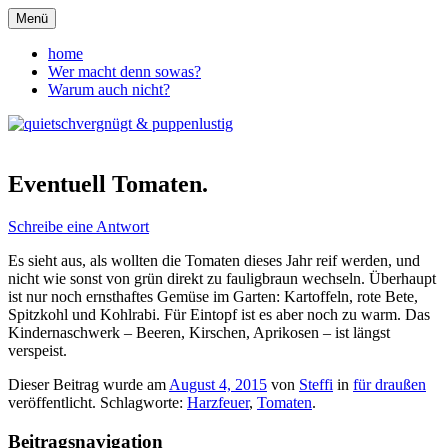
Zum
Menü
Inhalt
quietschvergnügt &
springen
home
Wer macht denn sowas?
puppenlustig
Warum auch nicht?
Eventuell Tomaten.
Schreibe eine Antwort
Es sieht aus, als wollten die Tomaten dieses Jahr reif werden, und
nicht wie sonst von grün direkt zu fauligbraun wechseln. Überhaupt
ist nur noch ernsthaftes Gemüse im Garten: Kartoffeln, rote Bete,
Spitzkohl und Kohlrabi. Für Eintopf ist es aber noch zu warm. Das
Kindernaschwerk – Beeren, Kirschen, Aprikosen – ist längst
verspeist.
Dieser Beitrag wurde am
August 4, 2015
von
Steffi
in
für draußen
veröffentlicht. Schlagworte:
Harzfeuer
,
Tomaten
.
Beitragsnavigation