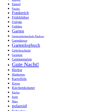
Eintopf
Flieder
Frankreich
Frühblüher
Frühjahr
Frühling
Garten
Gartenarbeitsschule Pankow
Gartenkresse
Gartenlogbuch
Gehölzschnitt
Gemüse
Gemüsegarten
Gute Nacht!
Herbst
Himbeeren
Kartoffeln
Kresse
Küchenkräuter
Kürbis
lesen
März
polaroid