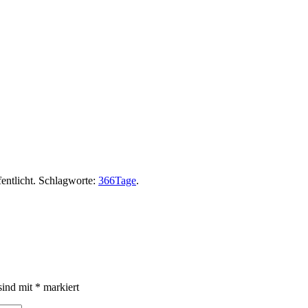
ig
entlicht. Schlagworte:
366Tage
.
sind mit
*
markiert