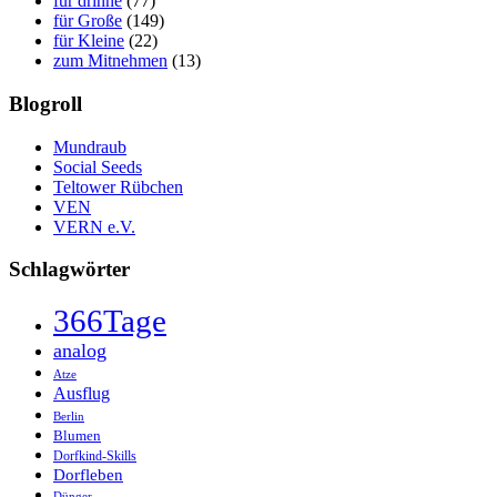
für drinne
(77)
für Große
(149)
für Kleine
(22)
zum Mitnehmen
(13)
Blogroll
Mundraub
Social Seeds
Teltower Rübchen
VEN
VERN e.V.
Schlagwörter
366Tage
analog
Atze
Ausflug
Berlin
Blumen
Dorfkind-Skills
Dorfleben
Dünger