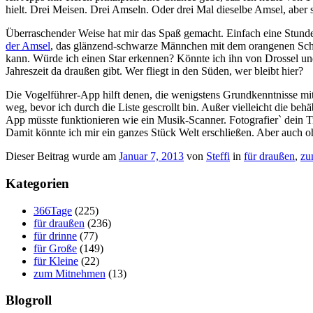
hielt. Drei Meisen. Drei Amseln. Oder drei Mal dieselbe Amsel, aber 
Überraschender Weise hat mir das Spaß gemacht. Einfach eine Stunde
der Amsel
, das glänzend-schwarze Männchen mit dem orangenen Schnabe
kann. Würde ich einen Star erkennen? Könnte ich ihn von Drossel und
Jahreszeit da draußen gibt. Wer fliegt in den Süden, wer bleibt hier?
Die Vogelführer-App hilft denen, die wenigstens Grundkenntnisse mitb
weg, bevor ich durch die Liste gescrollt bin. Außer vielleicht die beh
App müsste funktionieren wie ein Musik-Scanner. Fotografier` dein Tier
Damit könnte ich mir ein ganzes Stück Welt erschließen. Aber auch 
Dieser Beitrag wurde am
Januar 7, 2013
von
Steffi
in
für draußen
,
zu
Kategorien
366Tage
(225)
für draußen
(236)
für drinne
(77)
für Große
(149)
für Kleine
(22)
zum Mitnehmen
(13)
Blogroll