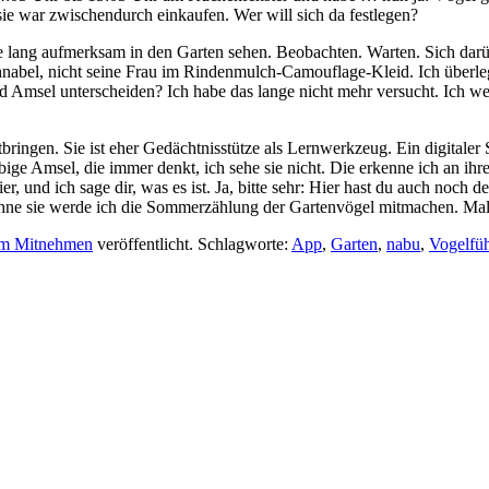
sie war zwischendurch einkaufen. Wer will sich da festlegen?
 lang aufmerksam in den Garten sehen. Beobachten. Warten. Sich darüb
l, nicht seine Frau im Rindenmulch-Camouflage-Kleid. Ich überlege, wi
 Amsel unterscheiden? Ich habe das lange nicht mehr versucht. Ich weiß
ringen. Sie ist eher Gedächtnisstütze als Lernwerkzeug. Ein digitaler S
äbige Amsel, die immer denkt, ich sehe sie nicht. Die erkenne ich an ihr
, und ich sage dir, was es ist. Ja, bitte sehr: Hier hast du auch noch 
ohne sie werde ich die Sommerzählung der Gartenvögel mitmachen. Mal
m Mitnehmen
veröffentlicht. Schlagworte:
App
,
Garten
,
nabu
,
Vogelfüh