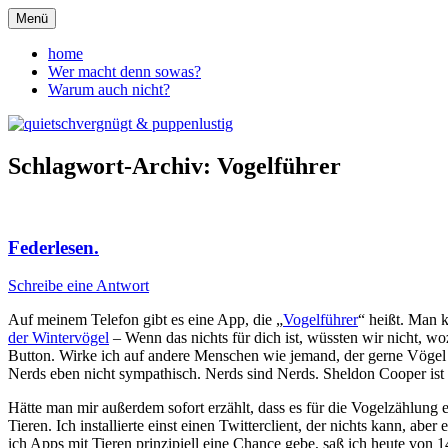
Zum
Menü
Inhalt
quietschvergnügt & puppenlust
springen
home
Wer macht denn sowas?
Warum auch nicht?
Schlagwort-Archiv:
Vogelführer
Federlesen.
Schreibe eine Antwort
Auf meinem Telefon gibt es eine App, die „
Vogelführer
“ heißt. Man 
der Wintervögel
– Wenn das nichts für dich ist, wüssten wir nicht, w
Button. Wirke ich auf andere Menschen wie jemand, der gerne Vögel zä
Nerds eben nicht sympathisch. Nerds sind Nerds. Sheldon Cooper ist 
Hätte man mir außerdem sofort erzählt, dass es für die Vogelzählung e
Tieren. Ich installierte einst einen Twitterclient, der nichts kann, ab
ich Apps mit Tieren prinzipiell eine Chance gebe, saß ich heute von 