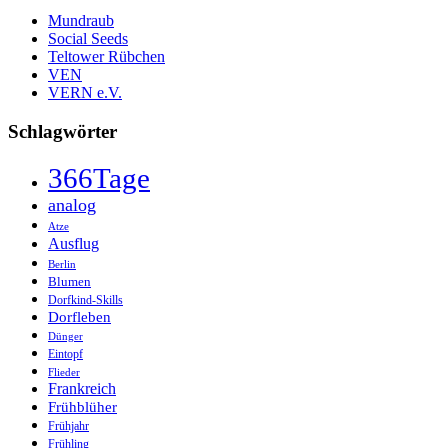
Mundraub
Social Seeds
Teltower Rübchen
VEN
VERN e.V.
Schlagwörter
366Tage
analog
Atze
Ausflug
Berlin
Blumen
Dorfkind-Skills
Dorfleben
Dünger
Eintopf
Flieder
Frankreich
Frühblüher
Frühjahr
Frühling