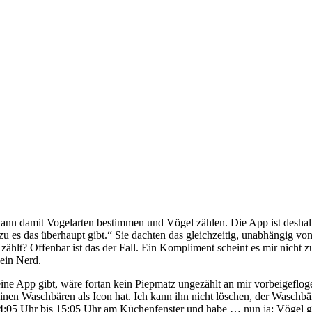
ig
kann damit Vogelarten bestimmen und Vögel zählen. Die App ist deshalb
ozu es das überhaupt gibt.“ Sie dachten das gleichzeitig, unabhängig v
hlt? Offenbar ist das der Fall. Ein Kompliment scheint es mir nicht z
ein Nerd.
ine App gibt, wäre fortan kein Piepmatz ungezählt an mir vorbeigefloge
er einen Waschbären als Icon hat. Ich kann ihn nicht löschen, der Waschb
14:05 Uhr bis 15:05 Uhr am Küchenfenster und habe … nun ja: Vögel gez