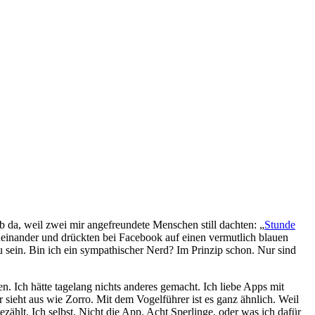
 da, weil zwei mir angefreundete Menschen still dachten: „
Stunde
oneinander und drückten bei Facebook auf einen vermutlich blauen
u sein. Bin ich ein sympathischer Nerd? Im Prinzip schon. Nur sind
n. Ich hätte tagelang nichts anderes gemacht. Ich liebe Apps mit
är sieht aus wie Zorro. Mit dem Vogelführer ist es ganz ähnlich. Weil
ählt. Ich selbst. Nicht die App. Acht Sperlinge, oder was ich dafür