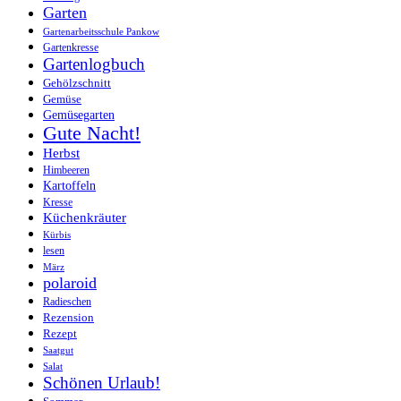
Garten
Gartenarbeitsschule Pankow
Gartenkresse
Gartenlogbuch
Gehölzschnitt
Gemüse
Gemüsegarten
Gute Nacht!
Herbst
Himbeeren
Kartoffeln
Kresse
Küchenkräuter
Kürbis
lesen
März
polaroid
Radieschen
Rezension
Rezept
Saatgut
Salat
Schönen Urlaub!