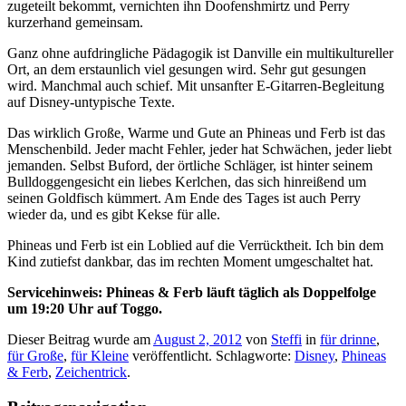
zugeteilt bekommt, vernichten ihn Doofenshmirtz und Perry
kurzerhand gemeinsam.
Ganz ohne aufdringliche Pädagogik ist Danville ein multikultureller
Ort, an dem erstaunlich viel gesungen wird. Sehr gut gesungen
wird. Manchmal auch schief. Mit unsanfter E-Gitarren-Begleitung
auf Disney-untypische Texte.
Das wirklich Große, Warme und Gute an Phineas und Ferb ist das
Menschenbild. Jeder macht Fehler, jeder hat Schwächen, jeder liebt
jemanden. Selbst Buford, der örtliche Schläger, ist hinter seinem
Bulldoggengesicht ein liebes Kerlchen, das sich hinreißend um
seinen Goldfisch kümmert. Am Ende des Tages ist auch Perry
wieder da, und es gibt Kekse für alle.
Phineas und Ferb ist ein Loblied auf die Verrücktheit. Ich bin dem
Kind zutiefst dankbar, das im rechten Moment umgeschaltet hat.
Servicehinweis: Phineas & Ferb läuft täglich als Doppelfolge
um 19:20 Uhr auf Toggo.
Dieser Beitrag wurde am
August 2, 2012
von
Steffi
in
für drinne
,
für Große
,
für Kleine
veröffentlicht. Schlagworte:
Disney
,
Phineas
& Ferb
,
Zeichentrick
.