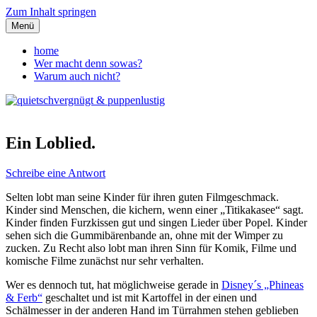
Zum Inhalt springen
Menü
quietschvergnügt &
home
Wer macht denn sowas?
puppenlustig
Warum auch nicht?
Ein Loblied.
Schreibe eine Antwort
Selten lobt man seine Kinder für ihren guten Filmgeschmack.
Kinder sind Menschen, die kichern, wenn einer „Titikakasee“ sagt.
Kinder finden Furzkissen gut und singen Lieder über Popel. Kinder
sehen sich die Gummibärenbande an, ohne mit der Wimper zu
zucken. Zu Recht also lobt man ihren Sinn für Komik, Filme und
komische Filme zunächst nur sehr verhalten.
Wer es dennoch tut, hat möglichweise gerade in
Disney´s „Phineas
& Ferb“
geschaltet und ist mit Kartoffel in der einen und
Schälmesser in der anderen Hand im Türrahmen stehen geblieben