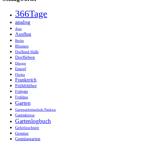
366Tage
analog
Atze
Ausflug
Berlin
Blumen
Dorfkind-Skills
Dorfleben
Dünger
Eintopf
Flieder
Frankreich
Frühblüher
Frühjahr
Frühling
Garten
Gartenarbeitsschule Pankow
Gartenkresse
Gartenlogbuch
Gehölzschnitt
Gemüse
Gemüsegarten