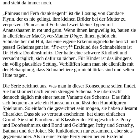
und steht da immer noch.
„Phineas und Ferb drankriegen!“ ist die Losung von Candace
Flynn, der es nie gelingt, ihre kleinen Brüder bei der Mutter zu
verpetzen. Phineas und Ferb sind zwei kleine Typen mit
Ananashaaren in rot und grün. Wenn ihnen langweilig ist, bauen sie
in allerfeinster MacGyver-Manier
Dinge
. Ihnen gehört ein
Schnabeltier mit Hut, das eine eigene Erkennungmelodie besitzt und
psssst! Geheimagent ist.
*Pe-erry!*
Erzfeind des Schnabeltiers ist
Dr. Heinz Doofenshmirtz. Der hatte eine schwere Kindheit und
versucht täglich, sich dafür zu rächen. Für Kinder ist das übrigens
ein völlig plausibles Setting. Verblüffen kann man sie allenfalls mit
der Behauptung, dass Schnabeltiere gar nicht türkis sind und selten
Hüte tragen.
Die Serie zeichnet aus, was man in dieser Konsequenz selten findet.
Sie funktioniert nach einem strengen Schema. Sie überrascht
dennoch täglich mit einer neuen Variante des Schemas. Das fühlt
sich bequem an wie ein Hausschuh und lässt den Hauptfiguren
Spielraum. So einfach die gezeichnet sein mögen, sie haben allesamt
Charakter. Dass sie so vertraut erscheinen, hat einen einfachen
Grund. Sie sind Parodien auf Klassiker der Filmgeschichte. Perry
und Doofenshmirtz sind Bond und Goldfinger, Itchy und Scratchy,
Batman und der Joker. Sie funktionieren nur zusammen, aber stets
gegeneinander. Als in einer Folge Perry einen neuen Erzfeind