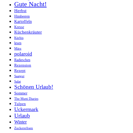
Gute Nacht!
Herbst
Himbeeren
Kartoffeln
Kresse
Küchenkräuter
Kürbis
lesen
März
polaroid
Radieschen
Rezension
Rezept
Saatgut
Salat
Schönen Urlaub!
Sommer
The Mutti Diaries
Tulpen
Uckermark
Urlaub
Winter
Zuckererbsen