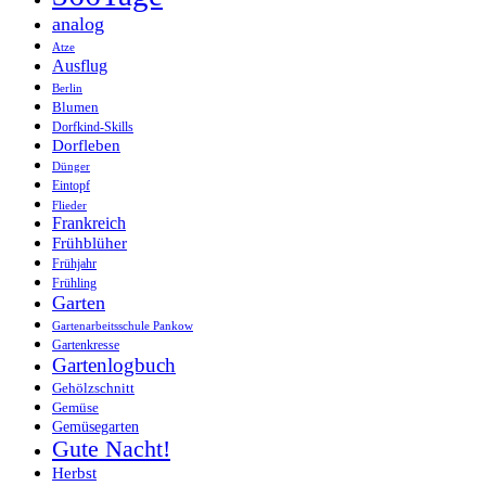
analog
Atze
Ausflug
Berlin
Blumen
Dorfkind-Skills
Dorfleben
Dünger
Eintopf
Flieder
Frankreich
Frühblüher
Frühjahr
Frühling
Garten
Gartenarbeitsschule Pankow
Gartenkresse
Gartenlogbuch
Gehölzschnitt
Gemüse
Gemüsegarten
Gute Nacht!
Herbst