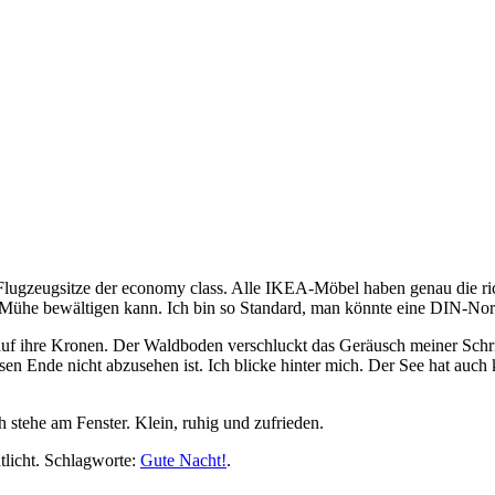
ig
in Flugzeugsitze der economy class. Alle IKEA-Möbel haben genau die r
ne Mühe bewältigen kann. Ich bin so Standard, man könnte eine DIN-Nor
t auf ihre Kronen. Der Waldboden verschluckt das Geräusch meiner Sch
n Ende nicht abzusehen ist. Ich blicke hinter mich. Der See hat auch 
ch stehe am Fenster. Klein, ruhig und zufrieden.
tlicht. Schlagworte:
Gute Nacht!
.