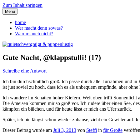
Zum Inhalt springen
Menü
quietschvergnügt & puppenlust
home
Wer macht denn sowas?
Warum auch nicht?
Gute Nacht, @klappstulli! (17)
Schreibe eine Antwort
Ich bin durchschnittlich groß. Ich passe durch alle Türrahmen und 
ist just soviel zu hoch, dass ich es als unbequem empfinde, aber oh
Ich wandere im Schatten hoher Kiefern. Weit oben trifft Sonnenlich
Die Ameisen kommen mir so groß vor. Ich rudere über einen See, desse
kämpfen ein bißchen, und für heute lässt er mich ans Ufer zurück.
Später, ich bin längst schon wieder zuhause, zieht ein Gewitter auf. I
Dieser Beitrag wurde am
Juli 3, 2013
von
Steffi
in
für Große
veröffen